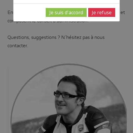
Ensemble, ils assurent la gestion quotidienne du club et
Je suis d'accord
Je refuse
composent le conseil d'administration.
Questions, suggestions ? N'hésitez pas à nous
contacter.