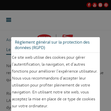
Accueil
Le Club
Qui sommes-nous ?
Staff
Règlement général sur la protection des
données (RGPD)
Le Staff
Ce site web utilise des cookies pour gérer
l'autentification, la navigation, et d'autres
Né en 2004, notre club n'a cessé d'accroître sa
fonctions pour améliorer l'expérience utilisateur.
renommée auprès des Ducatisti et ce, tant en Belgique
Nous vous recommandons d'accepter leur
que sur le plan international.
utilisation pour profiter pleinement de votre
navigation. En utilisant notre site web, vous
Riches d'une expérience de près de 20 ans, Frédéric
acceptez la mise en place de ce type de cookies
LAURENT et son équipe placent leur passion et leur
sur votre ordinateur.
dynamisme au service du club et de ses membres.