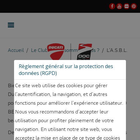
Accueil
Le Club
Qui sommes-nous ?
L'A.S.B.L.
Règlement général sur la protection des
données (RGPD)
Ce site web utilise des cookies pour gérer
Bien que le club évolue actuellement sous le nom de
l'autentification, la navigation, et d'autres
Ducati Official Club Belgium, l'asbl, elle, continue de
fonctions pour améliorer l'expérience utilisateur.
porter celui du club qui l'a vu naître soit DUCATI SUD
Nous vous recommandons d'accepter leur
BELGIO, lui même né d'un forum de discussion. Un
utilisation pour profiter pleinement de votre
beau clin d'oeil à l'histoire en somme.
navigation. En utilisant notre site web, vous
De fil en aiguille, des contacts se sont noués entre les
acceptez la mise en place de ce type de cookies