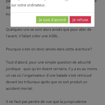
participants qui ont eu l'occasion de faire connaissance
sur votre ordinateur.
dans le monde réel et d'organiser des activités entre
eux de manière informelle.
Je suis d'accord
Je refuse
Quelques-uns se sont alors avisés que pour aller de
l'avant, il fallait créer une ASBL.
Pourquoi s'est-on donc lancés dans cette aventure?
Tout d'abord, pour une simple question de sécurité
juridique : quoi qu'en disent certains, il y a eu au moins
un cas où l'organisateur d'une balade s'est retrouvé
devant les tribunaux après que ce soit produit un
accident mortel.
Il ne faut pas perdre de vue que la jurisprudence